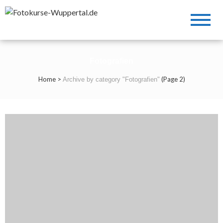
Fotokurse-Wuppertal.de
Fotokurse Moritz Kaschel
Fotografien
Home
>
(Page 2)
Archive by category "Fotografien"